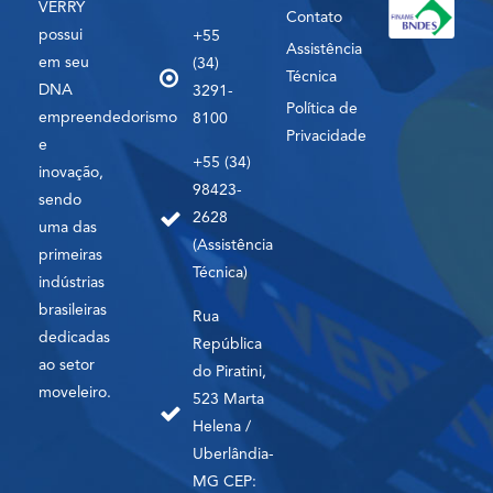
VERRY
Contato
possui
+55
Assistência
em seu
(34)
Técnica
DNA
3291-
Política de
empreendedorismo
8100
Privacidade
e
+55 (34)
inovação,
98423-
sendo
2628
uma das
(Assistência
primeiras
Técnica)
indústrias
brasileiras
Rua
dedicadas
República
ao setor
do Piratini,
moveleiro.
523 Marta
Helena /
Uberlândia-
MG CEP: