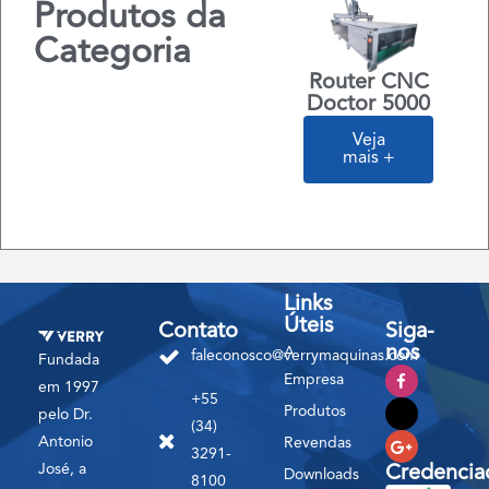
Produtos da
Categoria
Router CNC
Doctor 5000
Veja
mais +
Links
Úteis
Contato
Siga-
nos
A
faleconosco@verrymaquinas.com
Fundada
Empresa
em 1997
+55
Produtos
pelo Dr.
(34)
Antonio
Revendas
3291-
José, a
Credencia
Downloads
8100