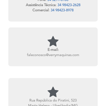
Fone
:
34 3291-8100
Assistência Técnica
:
34 98423-2628
Comercial
:
34 98423-8978
E-mail:
faleconosco@verrymaquinas.com
Rua República do Piratini, 523
Marta Helena - Uberlândia/MG