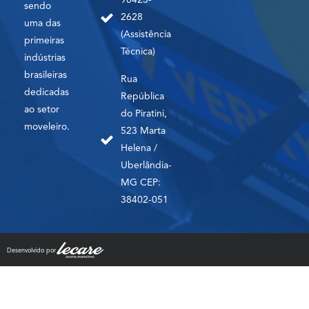
98423-
sendo
2628
uma das
(Assistência
primeiras
Técnica)
indústrias
brasileiras
Rua
dedicadas
República
ao setor
do Piratini,
moveleiro.
523 Marta
Helena /
Uberlândia-
MG CEP:
38402-051
Desenvolvido por