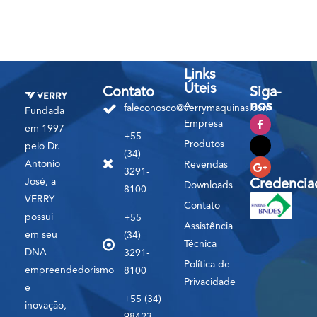
Links
Úteis
Contato
Siga-
nos
A
faleconosco@verrymaquinas.com
Fundada
Empresa
em 1997
+55
Produtos
pelo Dr.
(34)
Antonio
Revendas
3291-
José, a
Credencia
Downloads
8100
VERRY
Contato
possui
+55
Assistência
em seu
(34)
Técnica
DNA
3291-
Política de
empreendedorismo
8100
Privacidade
e
+55 (34)
inovação,