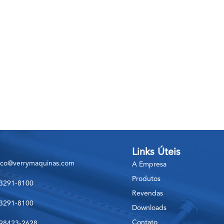
Links Úteis
sco@verrymaquinas.com
A Empresa
Produtos
 3291-8100
Revendas
 3291-8100
Downloads
Contato
 98423-2628