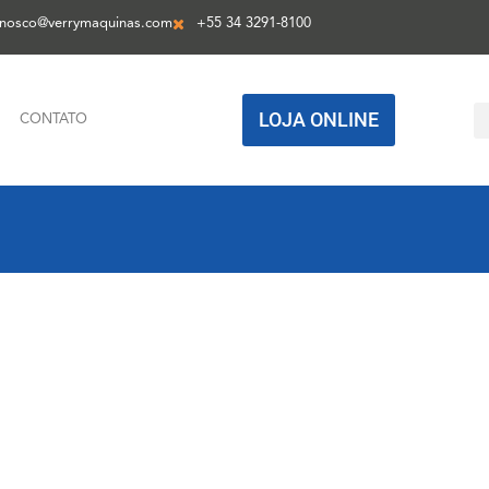
onosco@verrymaquinas.com
+55 34 3291-8100
LOJA ONLINE
CONTATO