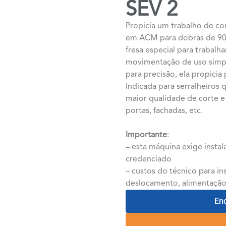
SEV 2
Propicia um trabalho de cor
em ACM para dobras de 90°
fresa especial para trabal
movimentação de uso simple
para precisão, ela propici
Indicada para serralheiros
maior qualidade de corte 
portas, fachadas, etc.
Importante
:
– esta máquina exige instal
credenciado
– custos do técnico para in
deslocamento, alimentação
En