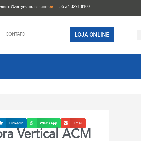
onosco@verrymaquinas.com
+55 34 3291-8100
LOJA ONLINE
CONTATO
LinkedIn
WhatsApp
Email
ra Vertical ACM