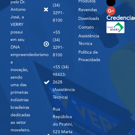
Produtos
pelo Dr.
(34)
Antonio
Revendas
3291-
José, a
Credencia
Downloads
8100
VERRY
Contato
possui
+55
Assistência
em seu
(34)
Técnica
DNA
3291-
Política de
empreendedorismo
8100
Privacidade
e
+55 (34)
inovação,
98423-
sendo
2628
uma das
(Assistência
primeiras
Técnica)
indústrias
brasileiras
Rua
dedicadas
República
ao setor
do Piratini,
moveleiro.
523 Marta