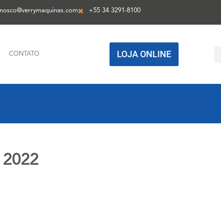
onosco@verrymaquinas.com
+55 34 3291-8100
LOJA ONLINE
CONTATO
 2022