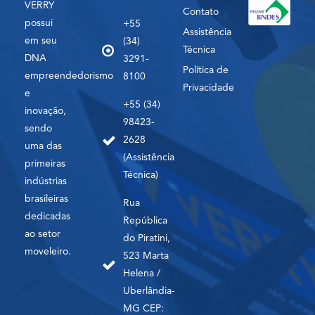
VERRY
Contato
possui
+55
Assistência
em seu
(34)
Técnica
DNA
3291-
Política de
empreendedorismo
8100
Privacidade
e
+55 (34)
inovação,
98423-
sendo
2628
uma das
(Assistência
primeiras
Técnica)
indústrias
brasileiras
Rua
dedicadas
República
ao setor
do Piratini,
moveleiro.
523 Marta
Helena /
Uberlândia-
MG CEP: