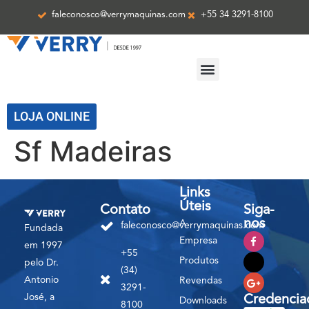
faleconosco@verrymaquinas.com
+55 34 3291-8100
ASSISTÊNCIA TÉCNICA
LOJA ONLINE
Sf Madeiras
Links
Úteis
Contato
Siga-
nos
A
faleconosco@verrymaquinas.com
Fundada
Empresa
em 1997
+55
Produtos
pelo Dr.
(34)
Antonio
Revendas
3291-
José, a
Credencia
Downloads
8100