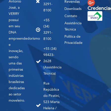
Antonio
Revendas
3291-
José, a
Credencia
Downloads
8100
VERRY
Contato
possui
+55
Assistência
em seu
(34)
Técnica
DNA
3291-
Política de
empreendedorismo
8100
Privacidade
e
+55 (34)
inovação,
98423-
sendo
2628
uma das
(Assistência
primeiras
Técnica)
indústrias
brasileiras
Rua
dedicadas
República
ao setor
do Piratini,
moveleiro.
523 Marta
Helena /