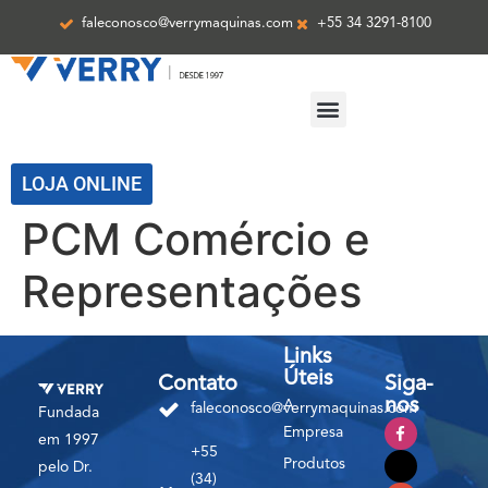
faleconosco@verrymaquinas.com
+55 34 3291-8100
ASSISTÊNCIA TÉCNICA
LOJA ONLINE
PCM Comércio e
Representações
Links
Úteis
Contato
Siga-
nos
A
faleconosco@verrymaquinas.com
Fundada
Empresa
em 1997
+55
Produtos
pelo Dr.
(34)