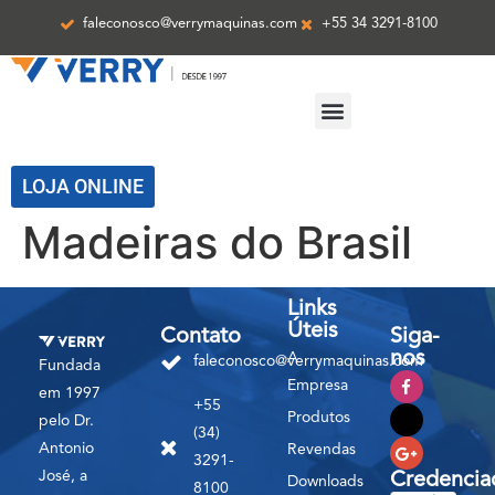
faleconosco@verrymaquinas.com
+55 34 3291-8100
ASSISTÊNCIA TÉCNICA
LOJA ONLINE
Madeiras do Brasil
Links
Úteis
Contato
Siga-
nos
A
faleconosco@verrymaquinas.com
Fundada
Empresa
em 1997
+55
Produtos
pelo Dr.
(34)
Antonio
Revendas
3291-
José, a
Credencia
Downloads
8100