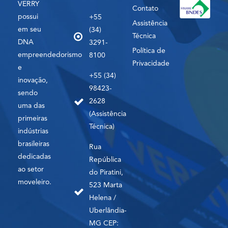
VERRY
Contato
possui
+55
Assistência
em seu
(34)
Técnica
DNA
3291-
Política de
empreendedorismo
8100
Privacidade
e
+55 (34)
inovação,
98423-
sendo
2628
uma das
(Assistência
primeiras
Técnica)
indústrias
brasileiras
Rua
dedicadas
República
ao setor
do Piratini,
moveleiro.
523 Marta
Helena /
Uberlândia-
MG CEP: