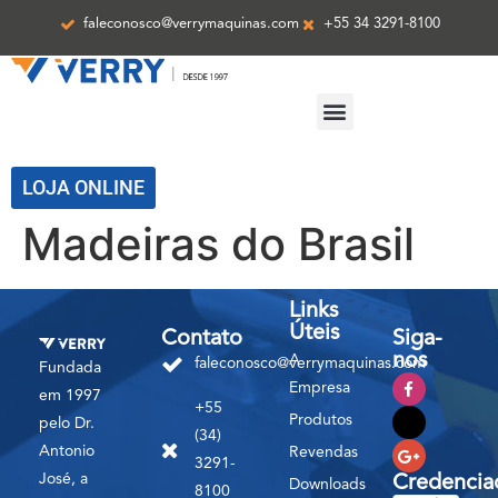
faleconosco@verrymaquinas.com
+55 34 3291-8100
ASSISTÊNCIA TÉCNICA
LOJA ONLINE
Madeiras do Brasil
Links
Úteis
Contato
Siga-
nos
A
faleconosco@verrymaquinas.com
Fundada
Empresa
em 1997
+55
Produtos
pelo Dr.
(34)
Antonio
Revendas
3291-
José, a
Credencia
Downloads
8100