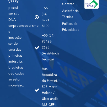
VERRY
Contato
possui
+55
Assistência
em seu
(34)
Técnica
DNA
3291-
Política de
empreendedorismo
8100
Privacidade
e
+55 (34)
inovação,
98423-
sendo
2628
uma das
(Assistência
primeiras
Técnica)
indústrias
brasileiras
Rua
dedicadas
República
ao setor
do Piratini,
moveleiro.
523 Marta
Helena /
Uberlândia-
MG CEP: