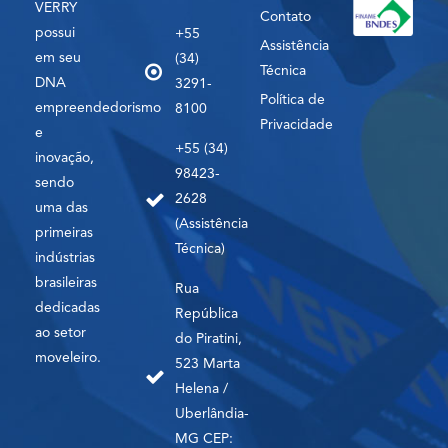
VERRY
Contato
possui
+55
Assistência
em seu
(34)
Técnica
DNA
3291-
Política de
empreendedorismo
8100
Privacidade
e
+55 (34)
inovação,
98423-
sendo
2628
uma das
(Assistência
primeiras
Técnica)
indústrias
brasileiras
Rua
dedicadas
República
ao setor
do Piratini,
moveleiro.
523 Marta
Helena /
Uberlândia-
MG CEP: