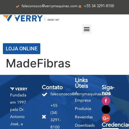
faleconosco@verrymaquinas.com
+55 34 3291-8100
ASSISTÊNCIA TÉCNICA
LOJA ONLINE
MadeFibras
Links
Úteis
Contato
Siga-
nos
A
faleconosco@verrymaquinas.com
Fundada
Empresa
em 1997
+55
Produtos
pelo Dr.
(34)
Antonio
Revendas
3291-
José, a
Credencia
Downloads
8100