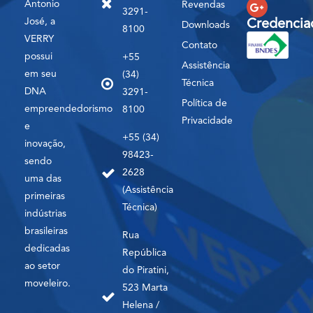
Antonio
Revendas
3291-
José, a
Credencia
Downloads
8100
VERRY
Contato
possui
+55
Assistência
em seu
(34)
Técnica
DNA
3291-
Política de
empreendedorismo
8100
Privacidade
e
+55 (34)
inovação,
98423-
sendo
2628
uma das
(Assistência
primeiras
Técnica)
indústrias
brasileiras
Rua
dedicadas
República
ao setor
do Piratini,
moveleiro.
523 Marta
Helena /