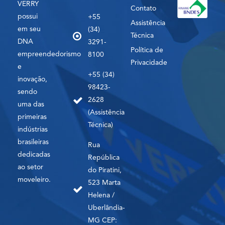
VERRY
Contato
possui
+55
Assistência
em seu
(34)
Técnica
DNA
3291-
Política de
empreendedorismo
8100
Privacidade
e
+55 (34)
inovação,
98423-
sendo
2628
uma das
(Assistência
primeiras
Técnica)
indústrias
brasileiras
Rua
dedicadas
República
ao setor
do Piratini,
moveleiro.
523 Marta
Helena /
Uberlândia-
MG CEP: