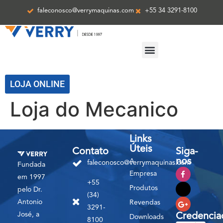
faleconosco@verrymaquinas.com
+55 34 3291-8100
ASSISTÊNCIA TÉCNICA
LOJA ONLINE
Loja do Mecanico
Links
Úteis
Contato
Siga-
nos
A
faleconosco@verrymaquinas.com
Fundada
Empresa
em 1997
+55
Produtos
pelo Dr.
(34)
Antonio
Revendas
3291-
José, a
Credencia
Downloads
8100