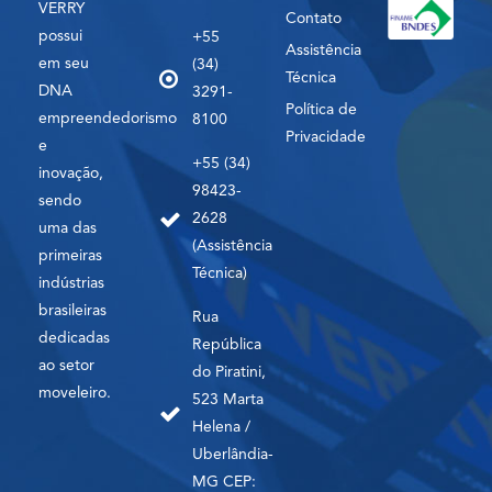
VERRY
Contato
possui
+55
Assistência
em seu
(34)
Técnica
DNA
3291-
Política de
empreendedorismo
8100
Privacidade
e
+55 (34)
inovação,
98423-
sendo
2628
uma das
(Assistência
primeiras
Técnica)
indústrias
brasileiras
Rua
dedicadas
República
ao setor
do Piratini,
moveleiro.
523 Marta
Helena /
Uberlândia-
MG CEP: