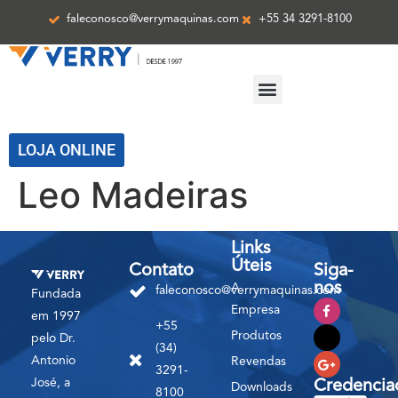
faleconosco@verrymaquinas.com
+55 34 3291-8100
ASSISTÊNCIA TÉCNICA
LOJA ONLINE
Leo Madeiras
Links
Úteis
Contato
Siga-
nos
A
faleconosco@verrymaquinas.com
Fundada
Empresa
em 1997
+55
Produtos
pelo Dr.
(34)
Antonio
Revendas
3291-
José, a
Credencia
Downloads
8100