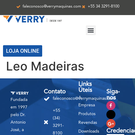
faleconosco@verrymaquinas.com
+55 34 3291-8100
ASSISTÊNCIA TÉCNICA
LOJA ONLINE
Leo Madeiras
Links
Úteis
Contato
Siga-
nos
A
faleconosco@verrymaquinas.com
Fundada
Empresa
em 1997
+55
Produtos
pelo Dr.
(34)
Antonio
Revendas
3291-
José, a
Credencia
Downloads
8100