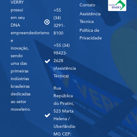
VERRY
Contato
possui
+55
Assistência
em seu
(34)
Técnica
DNA
3291-
Política de
empreendedorismo
8100
Privacidade
e
+55 (34)
inovação,
98423-
sendo
2628
uma das
(Assistência
primeiras
Técnica)
indústrias
brasileiras
Rua
dedicadas
República
ao setor
do Piratini,
moveleiro.
523 Marta
Helena /
Uberlândia-
MG CEP: