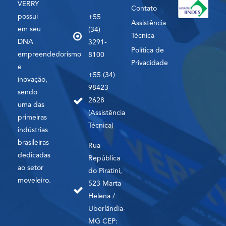
VERRY
Contato
possui
+55
Assistência
em seu
(34)
Técnica
DNA
3291-
Política de
empreendedorismo
8100
Privacidade
e
+55 (34)
inovação,
98423-
sendo
2628
uma das
(Assistência
primeiras
Técnica)
indústrias
brasileiras
Rua
dedicadas
República
ao setor
do Piratini,
moveleiro.
523 Marta
Helena /
Uberlândia-
MG CEP: