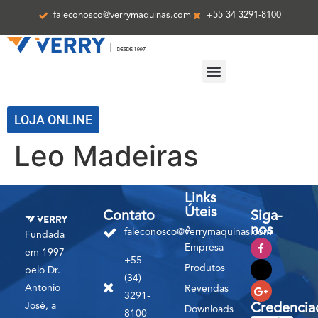
faleconosco@verrymaquinas.com
+55 34 3291-8100
ASSISTÊNCIA TÉCNICA
LOJA ONLINE
Leo Madeiras
Links
Úteis
Contato
Siga-
nos
A
faleconosco@verrymaquinas.com
Fundada
Empresa
em 1997
+55
Produtos
pelo Dr.
(34)
Antonio
Revendas
3291-
José, a
Credencia
Downloads
8100