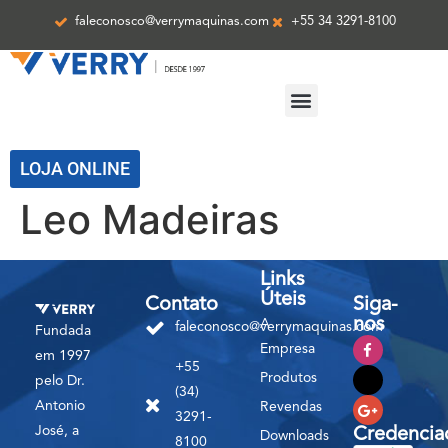
faleconosco@verrymaquinas.com
+55 34 3291-8100
ASSISTÊNCIA TÉCNICA
LOJA ONLINE
Leo Madeiras
Links
Úteis
Contato
Siga-
nos
A
faleconosco@verrymaquinas.com
Fundada
Empresa
em 1997
+55
Produtos
pelo Dr.
(34)
Antonio
Revendas
3291-
José, a
Credencia
Downloads
8100