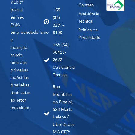
VERRY
Contato
possui
+55
Assistência
em seu
(34)
Técnica
DNA
3291-
Política de
empreendedorismo
8100
Privacidade
e
+55 (34)
inovação,
98423-
sendo
2628
uma das
(Assistência
primeiras
Técnica)
indústrias
brasileiras
Rua
dedicadas
República
ao setor
do Piratini,
moveleiro.
523 Marta
Helena /
Uberlândia-
MG CEP: