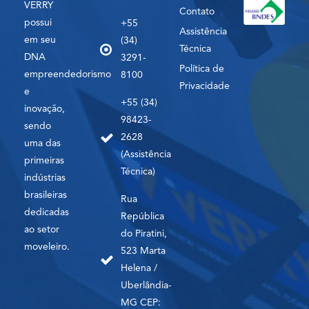
VERRY
Contato
possui
+55
Assistência
em seu
(34)
Técnica
DNA
3291-
Política de
empreendedorismo
8100
Privacidade
e
+55 (34)
inovação,
98423-
sendo
2628
uma das
(Assistência
primeiras
Técnica)
indústrias
brasileiras
Rua
dedicadas
República
ao setor
do Piratini,
moveleiro.
523 Marta
Helena /
Uberlândia-
MG CEP: