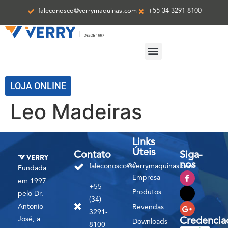
faleconosco@verrymaquinas.com
+55 34 3291-8100
ASSISTÊNCIA TÉCNICA
LOJA ONLINE
Leo Madeiras
Links
Úteis
Contato
Siga-
nos
A
faleconosco@verrymaquinas.com
Fundada
Empresa
em 1997
+55
Produtos
pelo Dr.
(34)
Antonio
Revendas
3291-
José, a
Credencia
Downloads
8100