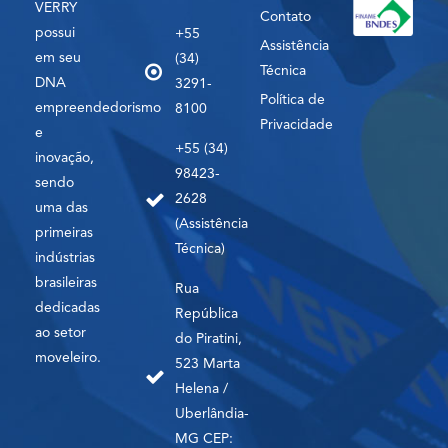
VERRY
Contato
possui
+55
Assistência
em seu
(34)
Técnica
DNA
3291-
Política de
empreendedorismo
8100
Privacidade
e
+55 (34)
inovação,
98423-
sendo
2628
uma das
(Assistência
primeiras
Técnica)
indústrias
brasileiras
Rua
dedicadas
República
ao setor
do Piratini,
moveleiro.
523 Marta
Helena /
Uberlândia-
MG CEP: