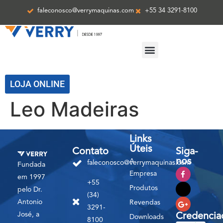
faleconosco@verrymaquinas.com
+55 34 3291-8100
ASSISTÊNCIA TÉCNICA
LOJA ONLINE
Leo Madeiras
Links
Úteis
Contato
Siga-
nos
A
faleconosco@verrymaquinas.com
Fundada
Empresa
em 1997
+55
Produtos
pelo Dr.
(34)
Antonio
Revendas
3291-
José, a
Credencia
Downloads
8100