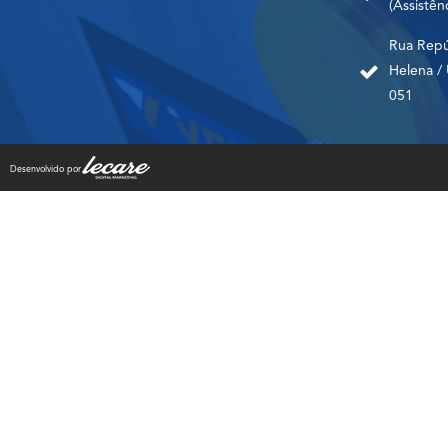
(Assistên
Rua Repúb
Helena /
051
Desenvolvido por