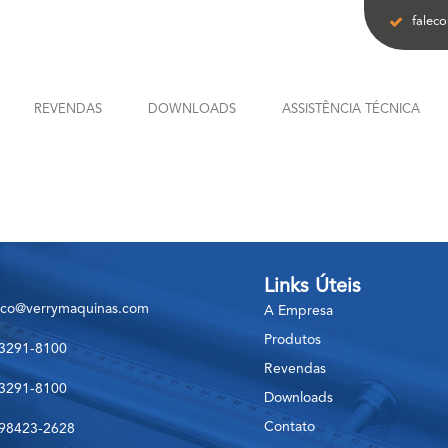
falec
REVENDAS
DOWNLOADS
ASSISTÊNCIA TÉCNICA
Links Úteis
sco@verrymaquinas.com
A Empresa
Produtos
 3291-8100
Revendas
 3291-8100
Downloads
Contato
 98423-2628