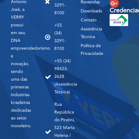
Antonio
Revendas
3291-
José, a
Credencia
Downloads
8100
VERRY
Contato
possui
+55
Assistência
em seu
(34)
Técnica
DNA
3291-
Política de
empreendedorismo
8100
Privacidade
e
+55 (34)
inovação,
98423-
sendo
2628
uma das
(Assistência
primeiras
Técnica)
indústrias
brasileiras
Rua
dedicadas
República
ao setor
do Piratini,
moveleiro.
523 Marta
Helena /