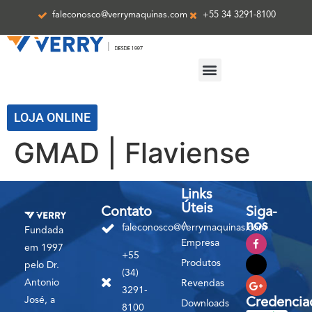
faleconosco@verrymaquinas.com
+55 34 3291-8100
ASSISTÊNCIA TÉCNICA
LOJA ONLINE
GMAD | Flaviense
Links
Úteis
Contato
Siga-
nos
A
faleconosco@verrymaquinas.com
Fundada
Empresa
em 1997
+55
Produtos
pelo Dr.
(34)
Antonio
Revendas
3291-
José, a
Credencia
Downloads
8100