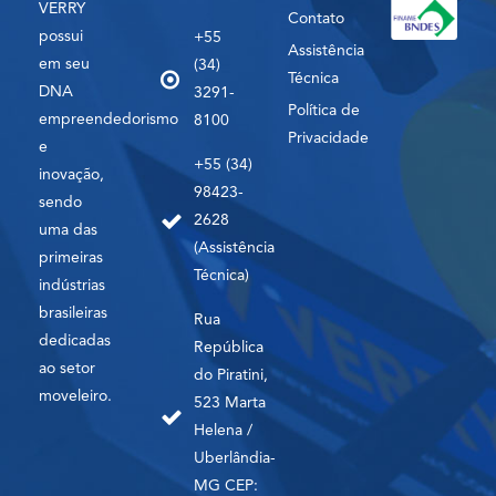
VERRY
Contato
possui
+55
Assistência
em seu
(34)
Técnica
DNA
3291-
Política de
empreendedorismo
8100
Privacidade
e
+55 (34)
inovação,
98423-
sendo
2628
uma das
(Assistência
primeiras
Técnica)
indústrias
brasileiras
Rua
dedicadas
República
ao setor
do Piratini,
moveleiro.
523 Marta
Helena /
Uberlândia-
MG CEP: