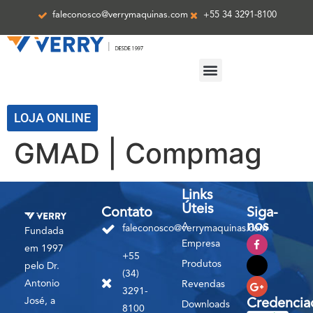
faleconosco@verrymaquinas.com
+55 34 3291-8100
ASSISTÊNCIA TÉCNICA
LOJA ONLINE
GMAD | Compmag
Links
Úteis
Contato
Siga-
nos
A
faleconosco@verrymaquinas.com
Fundada
Empresa
em 1997
+55
Produtos
pelo Dr.
(34)
Antonio
Revendas
3291-
José, a
Credencia
Downloads
8100