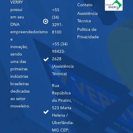
VERRY
Contato
possui
+55
Assistência
em seu
(34)
Técnica
DNA
3291-
Política de
empreendedorismo
8100
Privacidade
e
+55 (34)
inovação,
98423-
sendo
2628
uma das
(Assistência
primeiras
Técnica)
indústrias
brasileiras
Rua
dedicadas
República
ao setor
do Piratini,
moveleiro.
523 Marta
Helena /
Uberlândia-
MG CEP: