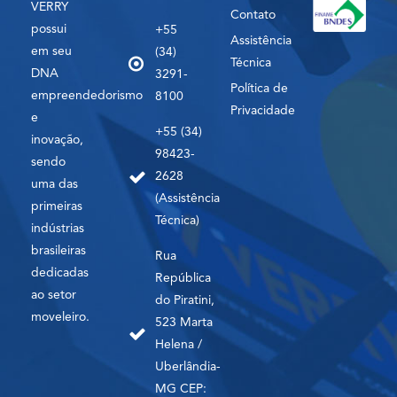
VERRY
Contato
possui
+55
Assistência
em seu
(34)
Técnica
DNA
3291-
Política de
empreendedorismo
8100
Privacidade
e
+55 (34)
inovação,
98423-
sendo
2628
uma das
(Assistência
primeiras
Técnica)
indústrias
brasileiras
Rua
dedicadas
República
ao setor
do Piratini,
moveleiro.
523 Marta
Helena /
Uberlândia-
MG CEP: