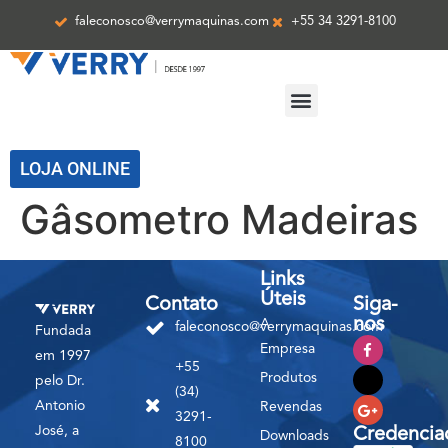
faleconosco@verrymaquinas.com
+55 34 3291-8100
ASSISTÊNCIA TÉCNICA
LOJA ONLINE
Gâsometro Madeiras
Links
Úteis
Contato
Siga-
nos
A
faleconosco@verrymaquinas.com
Fundada
Empresa
em 1997
+55
Produtos
pelo Dr.
(34)
Antonio
Revendas
3291-
José, a
Credencia
Downloads
8100