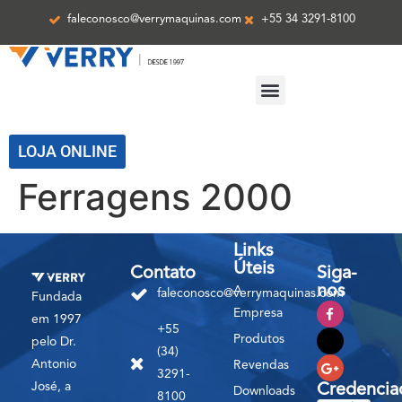
faleconosco@verrymaquinas.com
+55 34 3291-8100
ASSISTÊNCIA TÉCNICA
LOJA ONLINE
Ferragens 2000
Links
Úteis
Contato
Siga-
nos
A
faleconosco@verrymaquinas.com
Fundada
Empresa
em 1997
+55
Produtos
pelo Dr.
(34)
Antonio
Revendas
3291-
José, a
Credencia
Downloads
8100