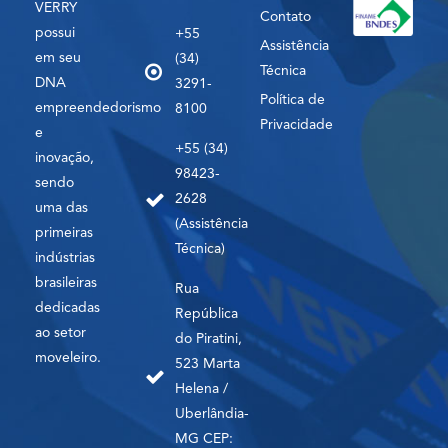
VERRY
Contato
possui
+55
Assistência
em seu
(34)
Técnica
DNA
3291-
Política de
empreendedorismo
8100
Privacidade
e
+55 (34)
inovação,
98423-
sendo
2628
uma das
(Assistência
primeiras
Técnica)
indústrias
brasileiras
Rua
dedicadas
República
ao setor
do Piratini,
moveleiro.
523 Marta
Helena /
Uberlândia-
MG CEP: