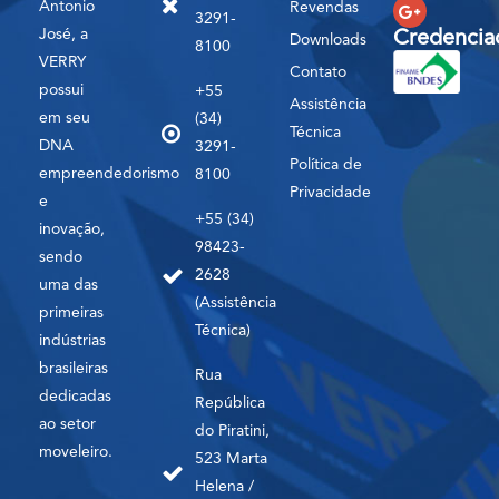
Antonio
Revendas
3291-
José, a
Credencia
Downloads
8100
VERRY
Contato
possui
+55
Assistência
em seu
(34)
Técnica
DNA
3291-
Política de
empreendedorismo
8100
Privacidade
e
+55 (34)
inovação,
98423-
sendo
2628
uma das
(Assistência
primeiras
Técnica)
indústrias
brasileiras
Rua
dedicadas
República
ao setor
do Piratini,
moveleiro.
523 Marta
Helena /