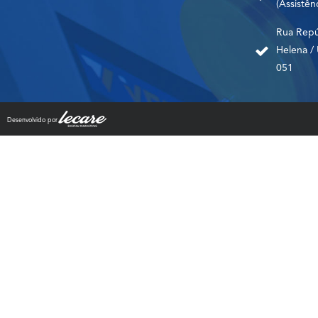
(Assistên
Rua Repúb
Helena /
051
Desenvolvido por