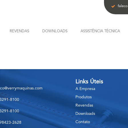
falec
REVENDAS
DOWNLOADS
ASSISTÊNCIA TÉCNICA
Links Úteis
sco@verrymaquinas.com
A Empresa
Produtos
 3291-8100
Revendas
 3291-8100
Downloads
Contato
 98423-2628