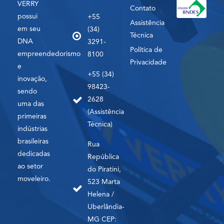
VERRY
Contato
possui
+55
Assistência
em seu
(34)
Técnica
DNA
3291-
Política de
empreendedorismo
8100
Privacidade
e
+55 (34)
inovação,
98423-
sendo
2628
uma das
(Assistência
primeiras
Técnica)
indústrias
brasileiras
Rua
dedicadas
República
ao setor
do Piratini,
moveleiro.
523 Marta
Helena /
Uberlândia-
MG CEP: