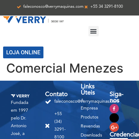
faleconosco@verrymaquinas.com
+55 34 3291-8100
ASSISTÊNCIA TÉCNICA
LOJA ONLINE
Comercial Menezes
Links
Úteis
Contato
Siga-
nos
A
faleconosco@verrymaquinas.com
Fundada
Empresa
em 1997
+55
Produtos
pelo Dr.
(34)
Antonio
Revendas
3291-
José, a
Credencia
Downloads
8100