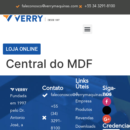
faleconosco@verrymaquinas.com
+55 34 3291-8100
ASSISTÊNCIA TÉCNICA
LOJA ONLINE
Central do MDF
Links
Úteis
Contato
Siga-
nos
A
faleconosco@verrymaquinas.com
Fundada
Empresa
em 1997
+55
Produtos
pelo Dr.
(34)
Antonio
Revendas
3291-
José, a
Credencia
Downloads
8100