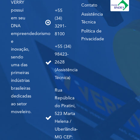
VERRY
Contato
possui
+55
Assistência
em seu
(34)
Técnica
DNA
3291-
Política de
empreendedorismo
8100
Privacidade
e
+55 (34)
inovação,
98423-
sendo
2628
uma das
(Assistência
primeiras
Técnica)
indústrias
brasileiras
Rua
dedicadas
República
ao setor
do Piratini,
moveleiro.
523 Marta
Helena /
Uberlândia-
MG CEP: