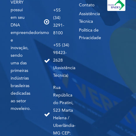
VERRY
Contato
possui
+55
Assistência
em seu
(34)
Técnica
DNA
3291-
Política de
empreendedorismo
8100
Privacidade
e
+55 (34)
inovação,
98423-
sendo
2628
uma das
(Assistência
primeiras
Técnica)
indústrias
brasileiras
Rua
dedicadas
República
ao setor
do Piratini,
moveleiro.
523 Marta
Helena /
Uberlândia-
MG CEP: