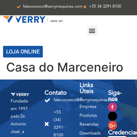
faleconosco@verrymaquinas.com
+55 34 3291-8100
ASSISTÊNCIA TÉCNICA
LOJA ONLINE
Casa do Marceneiro
Links
Úteis
Contato
Siga-
nos
A
faleconosco@verrymaquinas.com
Fundada
Empresa
em 1997
+55
Produtos
pelo Dr.
(34)
Antonio
Revendas
3291-
José, a
Credencia
Downloads
8100