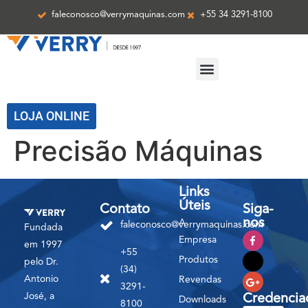
faleconosco@verrymaquinas.com
+55 34 3291-8100
ASSISTÊNCIA TÉCNICA
LOJA ONLINE
Precisão Máquinas
Links
Úteis
Contato
Siga-
nos
A
faleconosco@verrymaquinas.com
Fundada
Empresa
em 1997
+55
Produtos
pelo Dr.
(34)
Antonio
Revendas
3291-
José, a
Credencia
Downloads
8100