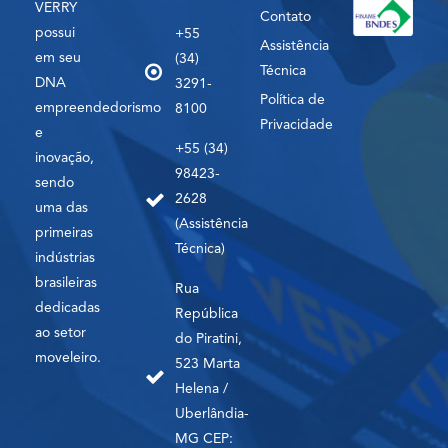
VERRY
Contato
possui
+55
Assistência
em seu
(34)
Técnica
DNA
3291-
Política de
empreendedorismo
8100
Privacidade
e
+55 (34)
inovação,
98423-
sendo
2628
uma das
(Assistência
primeiras
Técnica)
indústrias
brasileiras
Rua
dedicadas
República
ao setor
do Piratini,
moveleiro.
523 Marta
Helena /
Uberlândia-
MG CEP: