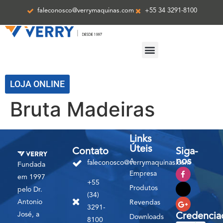
faleconosco@verrymaquinas.com
+55 34 3291-8100
ASSISTÊNCIA TÉCNICA
LOJA ONLINE
Bruta Madeiras
Links
Úteis
Contato
Siga-
nos
A
faleconosco@verrymaquinas.com
Fundada
Empresa
em 1997
+55
Produtos
pelo Dr.
(34)
Antonio
Revendas
3291-
José, a
Credencia
Downloads
8100