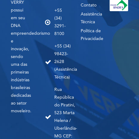
VERRY
Contato
possui
+55
Assistência
em seu
(34)
Técnica
DNA
3291-
Política de
empreendedorismo
8100
Privacidade
e
+55 (34)
inovação,
98423-
sendo
2628
uma das
(Assistência
primeiras
Técnica)
indústrias
brasileiras
Rua
dedicadas
República
ao setor
do Piratini,
moveleiro.
523 Marta
Helena /
Uberlândia-
MG CEP: