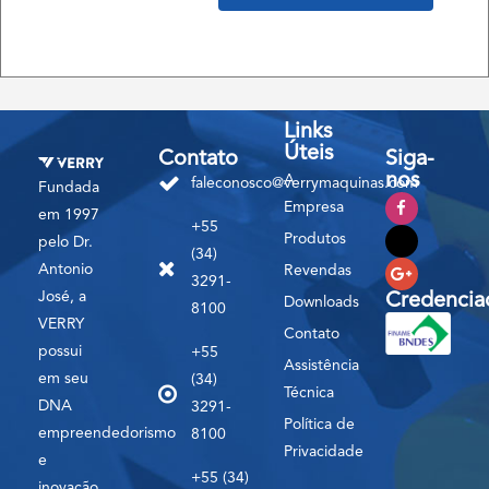
Links
Úteis
Contato
Siga-
nos
A
faleconosco@verrymaquinas.com
Fundada
Empresa
em 1997
+55
Produtos
pelo Dr.
(34)
Antonio
Revendas
3291-
José, a
Credencia
Downloads
8100
VERRY
Contato
possui
+55
Assistência
em seu
(34)
Técnica
DNA
3291-
Política de
empreendedorismo
8100
Privacidade
e
+55 (34)
inovação,