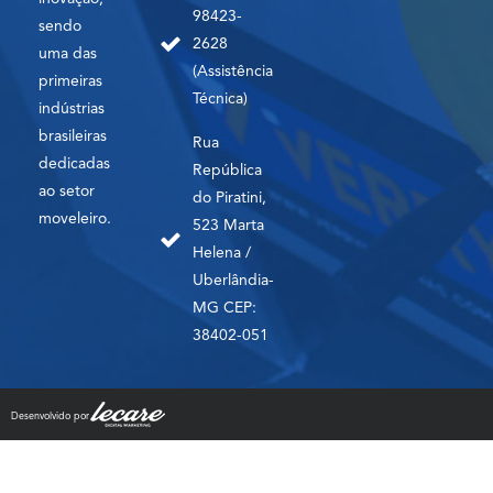
98423-
sendo
2628
uma das
(Assistência
primeiras
Técnica)
indústrias
brasileiras
Rua
dedicadas
República
ao setor
do Piratini,
moveleiro.
523 Marta
Helena /
Uberlândia-
MG CEP:
38402-051
Desenvolvido por