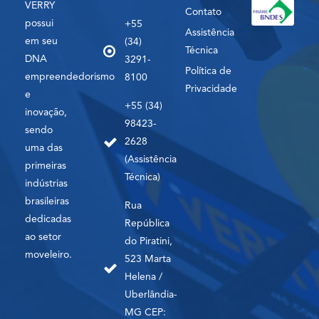
VERRY
Contato
possui
+55
Assistência
em seu
(34)
Técnica
DNA
3291-
Política de
empreendedorismo
8100
Privacidade
e
+55 (34)
inovação,
98423-
sendo
2628
uma das
(Assistência
primeiras
Técnica)
indústrias
brasileiras
Rua
dedicadas
República
ao setor
do Piratini,
moveleiro.
523 Marta
Helena /
Uberlândia-
MG CEP: