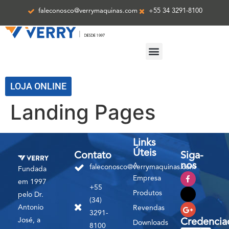
faleconosco@verrymaquinas.com
+55 34 3291-8100
ASSISTÊNCIA TÉCNICA
LOJA ONLINE
Landing Pages
Links
Úteis
Contato
Siga-
nos
A
faleconosco@verrymaquinas.com
Fundada
Empresa
em 1997
+55
Produtos
pelo Dr.
(34)
Antonio
Revendas
3291-
José, a
Credencia
Downloads
8100