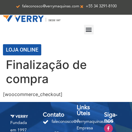
faleconosco@verrymaquinas.com
+55 34 3291-8100
ASSISTÊNCIA TÉCNICA
LOJA ONLINE
Finalização de
compra
[woocommerce_checkout]
Links
Úteis
Contato
Siga-
nos
A
faleconosco@verrymaquinas.com
Fundada
Empresa
em 1997