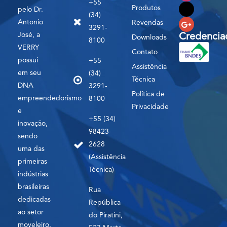
+55
Produtos
pelo Dr.
(34)
Antonio
Revendas
3291-
José, a
Credencia
Downloads
8100
VERRY
Contato
possui
+55
Assistência
em seu
(34)
Técnica
DNA
3291-
Política de
empreendedorismo
8100
Privacidade
e
+55 (34)
inovação,
98423-
sendo
2628
uma das
(Assistência
primeiras
Técnica)
indústrias
brasileiras
Rua
dedicadas
República
ao setor
do Piratini,
moveleiro.